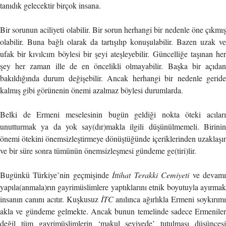
tanıdık gelecektir birçok insana.
Bir sorunun aciliyeti olabilir. Bir sorun herhangi bir nedenle öne çıkmış
olabilir. Buna bağlı olarak da tartışılıp konuşulabilir. Bazen uzak ve
ufak bir kıvılcım böylesi bir şeyi ateşleyebilir. Güncelliğe taşınan her
şey her zaman ille de en öncelikli olmayabilir. Başka bir açıdan
bakıldığında durum değişebilir. Ancak herhangi bir nedenle geride
kalmış gibi görünenin önemi azalmaz böylesi durumlarda.
Belki de Ermeni meselesinin bugün geldiği nokta öteki acıları
unutturmak ya da yok say(dır)makla ilgili düşünülmemeli. Birinin
önemi ötekini önemsizleştirmeye dönüştüğünde içeriklerinden uzaklaşır
ve bir süre sonra tümünün önemsizleşmesi gündeme ge(tiri)lir.
Bugünkü Türkiye’nin geçmişinde
İttihat Terakki Cemiyeti
ve devam
yapıla(anmala)rın gayrimüslimlere yaptıklarını etnik boyutuyla ayırmak
insanın canını acıtır. Kuşkusuz
İTC
anılınca ağırlıkla Ermeni soykırımı
akla ve gündeme gelmekte. Ancak bunun temelinde sadece Ermeniler
değil tüm gayrimüslimlerin ‘makul seviyede’ tutulması düşüncesi