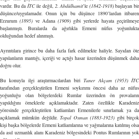
vardır. Bu da
İTC
ile değil,
2. Abdülhamit
’le
(1842-1918)
başlayan bi
düşünce/uygulamadır. Onun için bu düşünce 1890’lardan itibaren
Erzurum
(1895)
ve Adana
(1909)
gibi yerlerde hayata geçirilmeye
başlanmıştı. Buralarda da ağırlıkla Ermeni nüfus yoğunlukta
olduğundan hedef alınmıştı.
Ayrıntılara girince bu daha fazla fark edilmekte haliyle. Sayıdan öte
yapılanların mantığı, içeriği ve açtığı hasar üzerinden düşünmek daha
doğru olur.
Bu konuyla ilgi araştırmacılardan biri
Taner Akçam (1953) İTC
tarafından gerçekleştirilen Ermeni soykırımı öncesi daha az nüfus
yoğunluğu olan bölgelerdeki Rumlar üzerinden ön provaların
yapıldığını örneklerle açıklamaktadır. Zaten özellikle Karadeniz
yöresinde gerçekleştirilen katliamları Ermenilerle sınırlamak ya da
açıklamak mümkün değildir.
Topal Osman (1883-1923)
gibi birço
kişi başka bölgelerde Ermeni katliamlarına ve yağmalarına katılmış olsa
da asıl uzmanlık alanı Karadeniz bölgesindeki Pontus Rumlarının yok