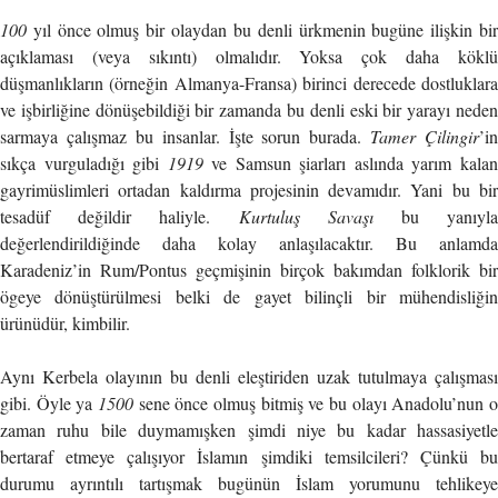
100
yıl önce olmuş bir olaydan bu denli ürkmenin bugüne ilişkin bir
açıklaması (veya sıkıntı) olmalıdır. Yoksa çok daha köklü
düşmanlıkların (örneğin Almanya-Fransa) birinci derecede dostluklara
ve işbirliğine dönüşebildiği bir zamanda bu denli eski bir yarayı neden
sarmaya çalışmaz bu insanlar. İşte sorun burada.
Tamer Çilingir
’in
sıkça vurguladığı gibi
1919
ve Samsun şiarları aslında yarım kala
gayrimüslimleri ortadan kaldırma projesinin devamıdır. Yani bu bir
tesadüf değildir haliyle.
Kurtuluş Savaşı
bu yanıyl
değerlendirildiğinde daha kolay anlaşılacaktır. Bu anlamda
Karadeniz’in Rum/Pontus geçmişinin birçok bakımdan folklorik bir
ögeye dönüştürülmesi belki de gayet bilinçli bir mühendisliğin
ürünüdür, kimbilir.
Aynı Kerbela olayının bu denli eleştiriden uzak tutulmaya çalışması
gibi. Öyle ya
1500
sene önce olmuş bitmiş ve bu olayı Anadolu’nun o
zaman ruhu bile duymamışken şimdi niye bu kadar hassasiyetle
bertaraf etmeye çalışıyor İslamın şimdiki temsilcileri? Çünkü bu
durumu ayrıntılı tartışmak bugünün İslam yorumunu tehlikeye