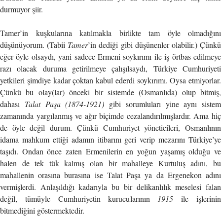
durmuyor şiir.
Tamer’in kuşkularına katılmakla birlikte tam öyle olmadığını
düşünüyorum. (Tabii
Tamer
’in dediği gibi düşünenler olabilir.) Çünk
eğer öyle olsaydı, yani sadece Ermeni soykırımı ile iş örtbas edilmeye
razı olacak duruma getirilmeye çalışılsaydı, Türkiye Cumhuriyeti
yetkileri şimdiye kadar çoktan kabul ederdi soykırımı. Oysa etmiyorlar.
Çünkü bu olay(lar) önceki bir sistemde (Osmanlıda) olup bitmiş,
dahası
Talat Paşa (1874-1921)
gibi sorumluları yine aynı sistem
zamanında yargılanmış ve ağır biçimde cezalandırılmışlardır. Ama hiç
de öyle değil durum. Çünkü Cumhuriyet yöneticileri, Osmanlının
idama mahkum ettiği adamın itibarını geri verip mezarını Türkiye’ye
taşıdı. Ondan önce zaten Ermenilerin en yoğun yaşamış olduğu ve
halen de tek tük kalmış olan bir mahalleye Kurtuluş adını, bu
mahallenin orasına burasına ise Talat Paşa ya da Ergenekon adını
vermişlerdi. Anlaşıldığı kadarıyla bu bir delikanlılık meselesi falan
değil, tümüyle Cumhuriyetin kurucularının
1915
ile işlerini
bitmediğini göstermektedir.