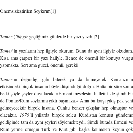
Önemsizleştirilen Soykırım[1]
Tamer Çilingir
geçtiğimiz günlerde bir yazı yazdı.[2]
Tamer
’in yazılarını hep ilgiyle okurum. Bunu da aynı ilgiyle okudum.
Kısa ama çarpıcı bir yazı haliyle. Bence de önemli bir konuya vurgu
yapmakta. Sert ama güzel, önemli, gerekli.
Tamer
’in değindiği gibi bilerek ya da bilmeyerek Kemalizmin
etkisindeki birçok insanın böyle düşündüğü doğru. Hatta bir süre sonra
belki şöyle şeyler duyulacak: »Ermeni meselesini hallettik de şimdi bir
de Pontus/Rum soykırımı çıktı başımıza.« Ama bu karşı çıkış pek yeni
gelmeyecektir birçok insana. Çünkü benzer çıkışlar hep olmuştur ve
olacaktır.
1970’
li yıllarda birçok solcu Kürdistan konusu gündem
geldiğinde tam da aynı şeyleri söylemekteydi. Şimdi burada Ermeni ve
Rum yerine örneğin Türk ve Kürt gibi başka kelimeleri koyun çok