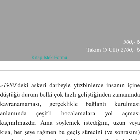
500
,- ₺
Takım (
5
Cilt)
2100
,- ₺
Kitap İstek Formu
»
1980
’deki askeri darbeyle yüzbinlerce insanın içine
düştüğü durum belki çok hızlı geliştiğinden zamanında
kavranamaması, gerçeklikle bağlantı kurulması
anlamında çeşitli bocalamalara yol açması
kaçınılmazdır. Ama söylemek istediğim, uzun veya
kısa, her şeye rağmen bu geçiş sürecini (ve sonrasını)