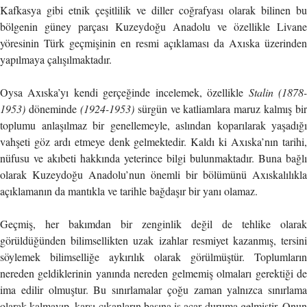
Kafkasya gibi etnik çeşitlilik ve diller coğrafyası olarak bilinen bu
bölgenin güney parçası Kuzeydoğu Anadolu ve özellikle Livane
yöresinin Türk geçmişinin en resmi açıklaması da Axıska üzerinden
yapılmaya çalışılmaktadır.
Oysa Axıska’yı kendi gerçeğinde incelemek, özellikle
Stalin (1878
1953)
döneminde
(1924-1953)
sürgün ve katliamlara maruz kalmış bir
toplumu anlaşılmaz bir genellemeyle, aslından koparılarak yaşadığı
vahşeti göz ardı etmeye denk gelmektedir. Kaldı ki Axıska’nın tarihi,
nüfusu ve akıbeti hakkında yeterince bilgi bulunmaktadır. Buna bağlı
olarak Kuzeydoğu Anadolu’nun önemli bir bölümünü Axıskalılıkla
açıklamanın da mantıkla ve tarihle bağdaşır bir yanı olamaz.
Geçmiş, her bakımdan bir zenginlik değil de tehlike olarak
görüldüğünden bilimsellikten uzak izahlar resmiyet kazanmış, tersini
söylemek bilimselliğe aykırılık olarak görülmüştür. Toplumların
nereden geldiklerinin yanında nereden gelmemiş olmaları gerektiği de
ima edilir olmuştur. Bu sınırlamalar çoğu zaman yalnızca sınırlama
olarak kalmayıp, karşı çıkanların başına iş açar duruma gelmiştir. Onun