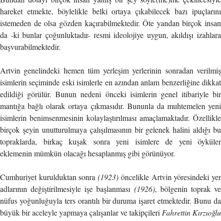
hareket etmekte, böylelikle belki ortaya çıkabilecek bazı ipuçlarını
istemeden de olsa gözden kaçırabilmektedir. Öte yandan birçok insan
da -ki bunlar çoğunluktadır- resmi ideolojiye uygun, akıldışı izahlara
başvurabilmektedir.
Artvin genelindeki hemen tüm yerleşim yerlerinin sonradan verilmiş
isimlerin seçiminde eski isimlerle en azından anlam benzerliğine dikkat
edildiği görülür. Bunun nedeni önceki isimlerin genel itibariyle bir
mantığa bağlı olarak ortaya çıkmasıdır. Bununla da muhtemelen yeni
isimlerin benimsenmesinin kolaylaştırılması amaçlamaktadır. Özellikle
birçok şeyin unutturulmaya çalışılmasının bir gelenek halini aldığı bu
topraklarda, birkaç kuşak sonra yeni isimlere de yeni öyküler
eklemenin mümkün olacağı hesaplanmış gibi görünüyor.
Cumhuriyet kurulduktan sonra
(1923)
öncelikle Artvin yöresindeki ye
adlarının değiştirilmesiyle işe başlanması
(1926)
, bölgenin toprak v
nüfus yoğunluğuyla ters orantılı bir duruma işaret etmektedir. Bunu da
büyük bir aceleyle yapmaya çalışanlar ve takipçileri
Fahrettin Kırzıoğlu