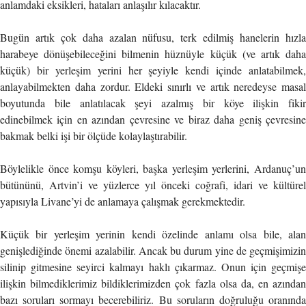
anlamdaki eksikleri, hataları anlaşılır kılacaktır.
Bugün artık çok daha azalan nüfusu, terk edilmiş hanelerin hızla
harabeye dönüşebileceğini bilmenin hüznüyle küçük (ve artık daha
küçük) bir yerleşim yerini her şeyiyle kendi içinde anlatabilmek,
anlayabilmekten daha zordur. Eldeki sınırlı ve artık neredeyse masal
boyutunda bile anlatılacak şeyi azalmış bir köye ilişkin fikir
edinebilmek için en azından çevresine ve biraz daha geniş çevresine
bakmak belki işi bir ölçüde kolaylaştırabilir.
Böylelikle önce komşu köyleri, başka yerleşim yerlerini, Ardanuç’un
bütününü, Artvin’i ve yüzlerce yıl önceki coğrafi, idari ve kültürel
yapısıyla Livane’yi de anlamaya çalışmak gerekmektedir.
Küçük bir yerleşim yerinin kendi özelinde anlamı olsa bile, alan
genişlediğinde önemi azalabilir. Ancak bu durum yine de geçmişimizin
silinip gitmesine seyirci kalmayı haklı çıkarmaz. Onun için geçmişe
ilişkin bilmediklerimiz bildiklerimizden çok fazla olsa da, en azından
bazı soruları sormayı becerebiliriz. Bu soruların doğruluğu oranında