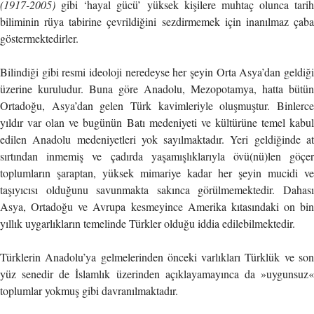
(1917-2005)
gibi ‘hayal gücü’ yüksek kişilere muhtaç olunca tarih
biliminin rüya tabirine çevrildiğini sezdirmemek için inanılmaz çaba
göstermektedirler.
Bilindiği gibi resmi ideoloji neredeyse her şeyin Orta Asya’dan geldiği
üzerine kuruludur. Buna göre Anadolu, Mezopotamya, hatta bütün
Ortadoğu, Asya’dan gelen Türk kavimleriyle oluşmuştur. Binlerce
yıldır var olan ve bugünün Batı medeniyeti ve kültürüne temel kabul
edilen Anadolu medeniyetleri yok sayılmaktadır. Yeri geldiğinde at
sırtından inmemiş ve çadırda yaşamışlıklarıyla övü(nü)len göçer
toplumların şaraptan, yüksek mimariye kadar her şeyin mucidi ve
taşıyıcısı olduğunu savunmakta sakınca görülmemektedir. Dahası
Asya, Ortadoğu ve Avrupa kesmeyince Amerika kıtasındaki on bin
yıllık uygarlıkların temelinde Türkler olduğu iddia edilebilmektedir.
Türklerin Anadolu’ya gelmelerinden önceki varlıkları Türklük ve son
yüz senedir de İslamlık üzerinden açıklayamayınca da »uygunsuz«
toplumlar yokmuş gibi davranılmaktadır.