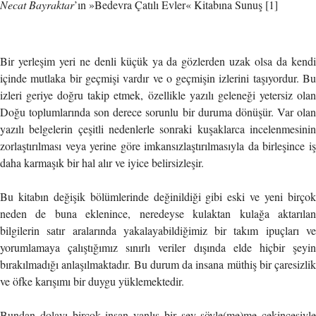
Necat Bayraktar
’ın »Bedevra Çatılı Evler« Kitabına Sunuş [1]
Bir yerleşim yeri ne denli küçük ya da gözlerden uzak olsa da kendi
içinde mutlaka bir geçmişi vardır ve o geçmişin izlerini taşıyordur. Bu
izleri geriye doğru takip etmek, özellikle yazılı geleneği yetersiz olan
Doğu toplumlarında son derece sorunlu bir duruma dönüşür. Var olan
yazılı belgelerin çeşitli nedenlerle sonraki kuşaklarca incelenmesinin
zorlaştırılması veya yerine göre imkansızlaştırılmasıyla da birleşince iş
daha karmaşık bir hal alır ve iyice belirsizleşir.
Bu kitabın değişik bölümlerinde değinildiği gibi eski ve yeni birçok
neden de buna eklenince, neredeyse kulaktan kulağa aktarılan
bilgilerin satır aralarında yakalayabildiğimiz bir takım ipuçları ve
yorumlamaya çalıştığımız sınırlı veriler dışında elde hiçbir şeyin
bırakılmadığı anlaşılmaktadır. Bu durum da insana müthiş bir çaresizlik
ve öfke karışımı bir duygu yüklemektedir.
Bundan dolayı birçok insan yanlış bir şey söyle(me)me çekincesiyle