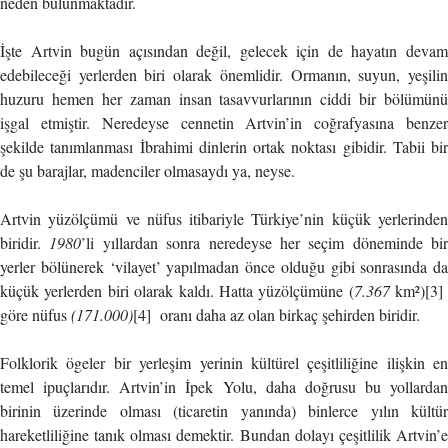
neden bulunmaktadır.
İşte Artvin bugün açısından değil, gelecek için de hayatın devam
edebileceği yerlerden biri olarak önemlidir. Ormanın, suyun, yeşilin
huzuru hemen her zaman insan tasavvurlarının ciddi bir bölümünü
işgal etmiştir. Neredeyse cennetin Artvin’in coğrafyasına benzer
şekilde tanımlanması İbrahimi dinlerin ortak noktası gibidir. Tabii bir
de şu barajlar, madenciler olmasaydı ya, neyse.
Artvin yüzölçümü ve nüfus itibariyle Türkiye’nin küçük yerlerinden
biridir.
1980
’li yıllardan sonra neredeyse her seçim döneminde bir
yerler bölünerek ‘vilayet’ yapılmadan önce olduğu gibi sonrasında da
küçük yerlerden biri olarak kaldı. Hatta yüzölçümüne (
7.367
km²)[3]
göre nüfus
(171.000)
[4] oranı daha az olan birkaç şehirden biridir.
Folklorik ögeler bir yerleşim yerinin kültürel çeşitliliğine ilişkin en
temel ipuçlarıdır. Artvin’in İpek Yolu, daha doğrusu bu yollardan
birinin üzerinde olması (ticaretin yanında) binlerce yılın kültür
hareketliliğine tanık olması demektir. Bundan dolayı çeşitlilik Artvin’e