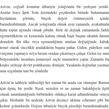
Artvin, coğrafi konumu itibariyle yolağzında bir yerleşim yeridir.
Asırlar boyu İpek Yolu üzerindeki geçitlerden birinde bulunmanın
faydalarını görmüş, birçok değeri özümseyerek içinde
barındırabilmiştir. Ancak yolağzında olmak aynı zamanda, ayakaltında
hatta topun ağzında olmak gibidir. Hele de değişik zamanlarda farklı
egemenliklerin en kenarında kalmış olmak başlı başına sıkıntılı durum
demektir. Bir ülke veya egemenliğinin sınırları değiştiğinde, kabak
temel olarak öncelikle aradakilerin başına patlar. Giden, giderken son
vurgunu yapmaya ve/ya hırsını oradan çıkarmaya çalışır. Gelen ise sınır
bölgesindeki insanlara potansiyel suçlu muamelesi yapar. Zamanla bu
kuşku yerleşip devlet politikasına dönüşür. Yasalarda doğrudan yazmaz
ama uygulama tam bu yöndedir.
Artvin’in talihiyle talihsizliği her zaman bir arada var olmuştur. Bunun
için ilginç bir yerdir. Nasıl, nereden ve ne zaman bakıldığıyla ilgili
olarak tanımlandığında birbirinden oldukça karşıt adlandırmalar ortaya
çıkar. Herhalde bu nedenle Artvin deyince aklıma cehennet gibi bir
kelime gelmektedir. Doğası itibariyle birçok güzelliği barındırmaktadır.