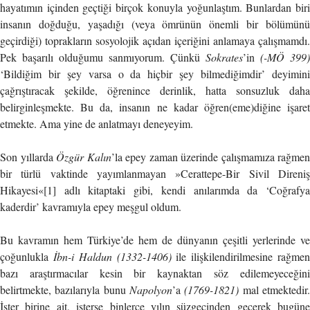
hayatımın içinden geçtiği birçok konuyla yoğunlaştım. Bunlardan biri
insanın doğduğu, yaşadığı (veya ömrünün önemli bir bölümünü
geçirdiği) toprakların sosyolojik açıdan içeriğini anlamaya çalışmamdı.
Pek başarılı olduğumu sanmıyorum. Çünkü
Sokrates
’in
(-MÖ 399)
‘Bildiğim bir şey varsa o da hiçbir şey bilmediğimdir’ deyimini
çağrıştıracak şekilde, öğrenince derinlik, hatta sonsuzluk daha
belirginleşmekte. Bu da, insanın ne kadar öğren(eme)diğine işaret
etmekte. Ama yine de anlatmayı deneyeyim.
Son yıllarda
Özgür Kalın
’la epey zaman üzerinde çalışmamıza rağmen
bir türlü vaktinde yayımlanmayan »Cerattepe-Bir Sivil Direniş
Hikayesi«[1] adlı kitaptaki gibi, kendi anılarımda da ‘Coğrafya
kaderdir’ kavramıyla epey meşgul oldum.
Bu kavramın hem Türkiye’de hem de dünyanın çeşitli yerlerinde ve
çoğunlukla
İbn-i Haldun
(1332-1406)
ile ilişkilendirilmesine rağme
bazı araştırmacılar kesin bir kaynaktan söz edilemeyeceğini
belirtmekte, bazılarıyla bunu
Napolyon
’a
(1769-1821)
mal etmektedir
İster birine ait, isterse binlerce yılın süzgecinden geçerek bugüne