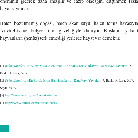
öneminin giderek daha anlaşılır ve cazip olacağını düşünmek fazla
hayal sayılmaz.
Halen bozulmamış doğası, halen akan suyu, halen temiz havasıyla
Artvin/Livane bölgesi tüm güzelliğiyle duruyor. Kuşların, yabani
hayvanların (henüz) terk etmediği yerlerde hayat var demektir.
[1]
Bekir Karadeniz & Özgür Kalın
»Cerattepe-Bir Sivil Direniş Hikayesi«
KaraMavi Yayınları
,
1
.
Baskı, Ankara,
2019
.
[2]
Bekir Karadeniz
»En Büyük İsyan Hatırlamaktır
1
«
KaraMavi Yayınları
,
1
. Baskı, Ankara,
2019
.
Sayfa
38-39
.
[3]
http://www.artvin.gov.tr/cografi-durum
[4]
https://www.nufusu.com/il/artvin-nufusu
İndir