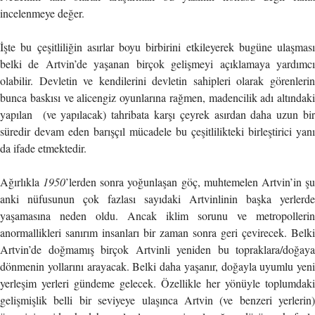
incelenmeye değer.
İşte bu çeşitliliğin asırlar boyu birbirini etkileyerek bugüne ulaşması
belki de Artvin’de yaşanan birçok gelişmeyi açıklamaya yardımcı
olabilir. Devletin ve kendilerini devletin sahipleri olarak görenlerin
bunca baskısı ve alicengiz oyunlarına rağmen, madencilik adı altındaki
yapılan (ve yapılacak) tahribata karşı çeyrek asırdan daha uzun bir
süredir devam eden barışçıl mücadele bu çeşitlilikteki birleştirici yanı
da ifade etmektedir.
Ağırlıkla
1950
’lerden sonra yoğunlaşan göç, muhtemelen Artvin’in ş
anki nüfusunun çok fazlası sayıdaki Artvinlinin başka yerlerde
yaşamasına neden oldu. Ancak iklim sorunu ve metropollerin
anormallikleri sanırım insanları bir zaman sonra geri çevirecek. Belki
Artvin’de doğmamış birçok Artvinli yeniden bu topraklara/doğaya
dönmenin yollarını arayacak. Belki daha yaşanır, doğayla uyumlu yeni
yerleşim yerleri gündeme gelecek. Özellikle her yönüyle toplumdaki
gelişmişlik belli bir seviyeye ulaşınca Artvin (ve benzeri yerlerin)