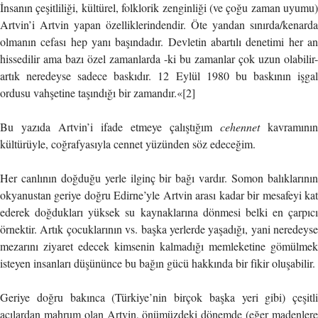
İnsanın çeşitliliği, kültürel, folklorik zenginliği (ve çoğu zaman uyumu)
Artvin’i Artvin yapan özelliklerindendir. Öte yandan sınırda/kenarda
olmanın cefası hep yanı başındadır. Devletin abartılı denetimi her an
hissedilir ama bazı özel zamanlarda -ki bu zamanlar çok uzun olabilir-
artık neredeyse sadece baskıdır. 12 Eylül 1980 bu baskının işgal
ordusu vahşetine taşındığı bir zamandır.«[2]
Bu yazıda Artvin’i ifade etmeye çalıştığım
cehennet
kavramının
kültürüyle, coğrafyasıyla cennet yüzünden söz edeceğim.
Her canlının doğduğu yerle ilginç bir bağı vardır. Somon balıklarının
okyanustan geriye doğru Edirne’yle Artvin arası kadar bir mesafeyi kat
ederek doğdukları yüksek su kaynaklarına dönmesi belki en çarpıcı
örnektir. Artık çocuklarının vs. başka yerlerde yaşadığı, yani neredeyse
mezarını ziyaret edecek kimsenin kalmadığı memleketine gömülmek
isteyen insanları düşününce bu bağın gücü hakkında bir fikir oluşabilir.
Geriye doğru bakınca (Türkiye’nin birçok başka yeri gibi) çeşitli
açılardan mahrum olan Artvin, önümüzdeki dönemde (eğer madenlere