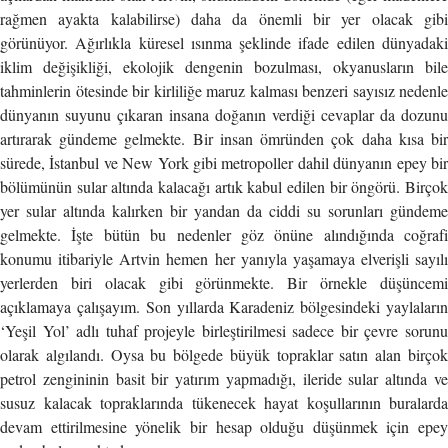
rağmen ayakta kalabilirse) daha da önemli bir yer olacak gibi
görünüyor. Ağırlıkla küresel ısınma şeklinde ifade edilen dünyadaki
iklim değişikliği, ekolojik dengenin bozulması, okyanusların bile
tahminlerin ötesinde bir kirliliğe maruz kalması benzeri sayısız nedenle
dünyanın suyunu çıkaran insana doğanın verdiği cevaplar da dozunu
artırarak gündeme gelmekte. Bir insan ömründen çok daha kısa bir
sürede, İstanbul ve New York gibi metropoller dahil dünyanın epey bir
bölümünün sular altında kalacağı artık kabul edilen bir öngörü. Birçok
yer sular altında kalırken bir yandan da ciddi su sorunları gündeme
gelmekte. İşte bütün bu nedenler göz önüne alındığında coğrafi
konumu itibariyle Artvin hemen her yanıyla yaşamaya elverişli sayılı
yerlerden biri olacak gibi görünmekte. Bir örnekle düşüncemi
açıklamaya çalışayım. Son yıllarda Karadeniz bölgesindeki yaylaların
‘Yeşil Yol’ adlı tuhaf projeyle birleştirilmesi sadece bir çevre sorunu
olarak algılandı. Oysa bu bölgede büyük topraklar satın alan birçok
petrol zengininin basit bir yatırım yapmadığı, ileride sular altında ve
susuz kalacak topraklarında tükenecek hayat koşullarının buralarda
devam ettirilmesine yönelik bir hesap olduğu düşünmek için epey