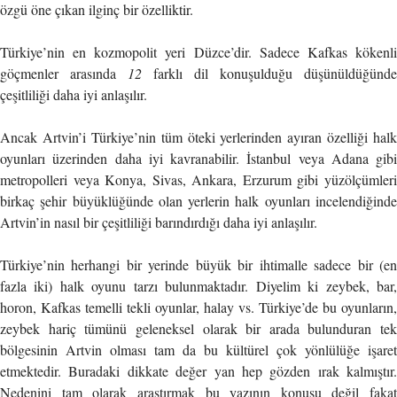
özgü öne çıkan ilginç bir özelliktir.
Türkiye’nin en kozmopolit yeri Düzce’dir. Sadece Kafkas kökenli
göçmenler arasında
12
farklı dil konuşulduğu düşünüldüğünde
çeşitliliği daha iyi anlaşılır.
Ancak Artvin’i Türkiye’nin tüm öteki yerlerinden ayıran özelliği halk
oyunları üzerinden daha iyi kavranabilir. İstanbul veya Adana gibi
metropolleri veya Konya, Sivas, Ankara, Erzurum gibi yüzölçümleri
birkaç şehir büyüklüğünde olan yerlerin halk oyunları incelendiğinde
Artvin’in nasıl bir çeşitliliği barındırdığı daha iyi anlaşılır.
Türkiye’nin herhangi bir yerinde büyük bir ihtimalle sadece bir (en
fazla iki) halk oyunu tarzı bulunmaktadır. Diyelim ki zeybek, bar,
horon, Kafkas temelli tekli oyunlar, halay vs. Türkiye’de bu oyunların,
zeybek hariç tümünü geleneksel olarak bir arada bulunduran tek
bölgesinin Artvin olması tam da bu kültürel çok yönlülüğe işaret
etmektedir. Buradaki dikkate değer yan hep gözden ırak kalmıştır.
Nedenini tam olarak araştırmak bu yazının konusu değil fakat